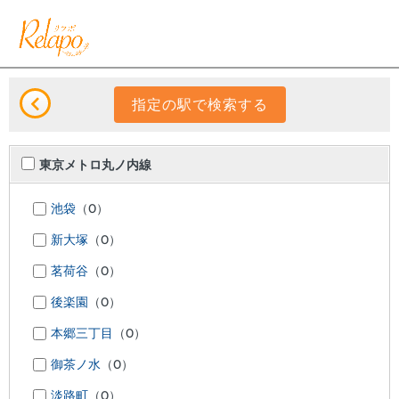
東京メトロ丸ノ内線
池袋
（0）
新大塚
（0）
茗荷谷
（0）
後楽園
（0）
本郷三丁目
（0）
御茶ノ水
（0）
淡路町
（0）