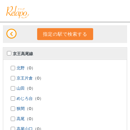
京王高尾線
北野
（0）
京王片倉
（0）
山田
（0）
めじろ台
（0）
狭間
（0）
高尾
（0）
高尾山口
（0）