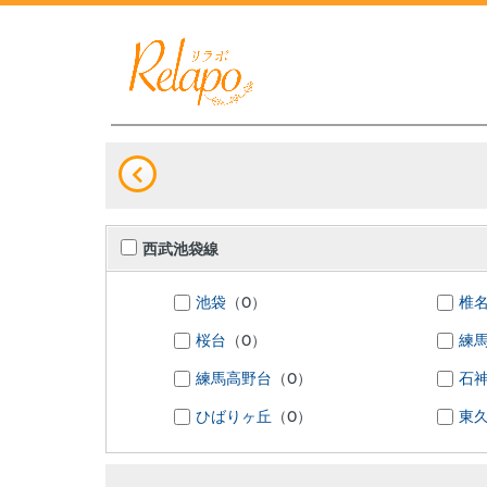
西武池袋線
池袋
（0）
椎
桜台
（0）
練
練馬高野台
（0）
石
ひばりヶ丘
（0）
東