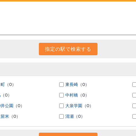
名町
（0）
東長崎
（0）
馬
（0）
中村橋
（0）
神井公園
（0）
大泉学園
（0）
久留米
（0）
清瀬
（0）